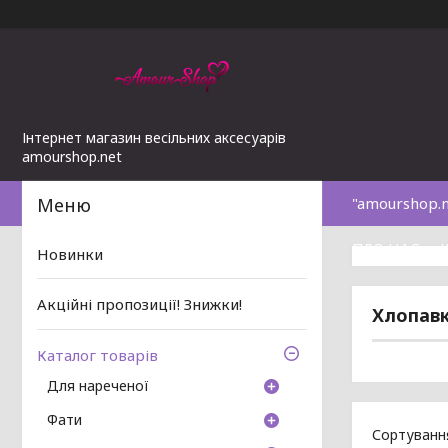
Інтернет магазин весільних аксесуарів
amourshop.net
"amourshop.
ПРО НАС
Новинки
Акційні пропозиції! Знижки!
Хлопав
Каталог товарів
Для нареченої
Фати