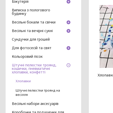
Біжутерія
Виписка з пологового
будинку
Весільні бокали та свічки
Весільні та вечірні сукні
Сундучки для грошей
Для фотосесій та свят
Кольоровий пісок
Штучні пелюстки троянд,
кошички, пневматичні
хлопавки, конфетті
Хлопавк
Хлопавки
Штучні пелюстки троянд на
весілля
Весільні набори аксесуарів
Коробочки та подушечки для