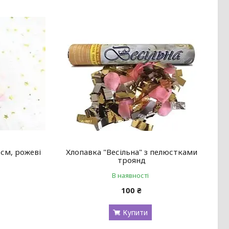
 см, рожеві
Хлопавка "Весільна" з пелюстками
троянд
В наявності
100 ₴
Купити