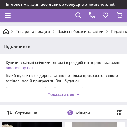
Інтернет магазин весільних аксесуарів amourshop.net
Товари та послуги
Весільні бокали та свічки
Підсвічн
Підсвічники
Купити весільні свічники оптом і в роздріб в інтернет-магазині
amourshop.net
Білий підсвічник з дерева стане не тільки прикрасою вашого
весілля, але й прикрасить Ваш будинок.
Підставка для свічок "сімейне вогнище" від талановитих
дизайнерів 100% привернуть увагу оточуючих.
Показати все
Якість товарів гарантуємо!!!
Сортування
0
Фільтри