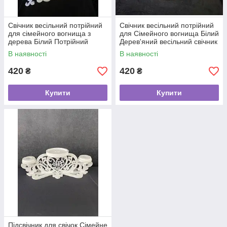
Свічник весільний потрійний
Свічник весільний потрійний
для сімейного вогнища з
для Сімейного вогнища Білий
дерева Білий Потрійний
Дерев'яний весільний свічник
весільний свічник
В наявності
В наявності
420
420
₴
₴
Купити
Купити
Підсвічник для свічок Сімейне