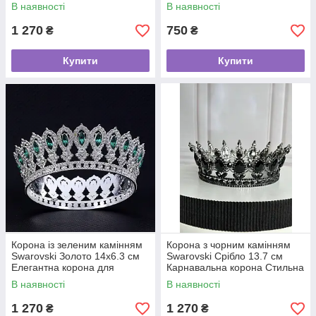
для зачіски
для весілля
В наявності
В наявності
1 270
750
₴
₴
Купити
Купити
Корона із зеленим камінням
Корона з чорним камінням
Swarovski Золото 14х6.3 см
Swarovski Срібло 13.7 см
Елегантна корона для
Карнавальна корона Стильна
весільної зачіски
корона з камінням
В наявності
В наявності
1 270
1 270
₴
₴