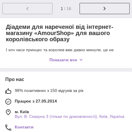
1
/ 16
Діадеми для нареченої від інтернет-
магазину «AmourShop» для вашого
королівського образу
І хоч часи принцес та королев вже давно минули, це не
означає, що жінка не може одягнути корону. Адже діадеми на
Показати все
весілля – це найпопулярніші аксесуари. Вони доповнюють
стильну зачіску та дозволяють себе відчути дійсно по-
королівськи. Практично не існує суконь, під які б не підійшов
цей весільний аксесуар. Тож можете сміливо обирати в
Про нас
каталозі інтернет-магазину «AmourShop» той варіант, який
вам найбільше сподобається. Ви будете здивовані наскільки
98% позитивних з 150 відгуків за рік
міцно діадема тримається на волоссі. Навіть найзапальніші
танці не дозволять загубити аксесуар і ви будете сяяти до
Працює з 27.05.2014
кінця цього особливого дня!
м. Київ
Обираємо весільні діадеми за формою
Вул. В. Скакуна 3 (тільки по домовленості), Київ, Україна
обличчя
Контакти
Щоб бути впевненими, що діадема вам максимально