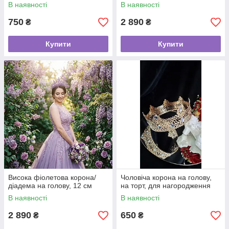
Декоративна корона на торт
В наявності
В наявності
750
2 890
₴
₴
Купити
Купити
Висока фіолетова корона/
Чоловіча корона на голову,
діадема на голову, 12 см
на торт, для нагородження
В наявності
В наявності
2 890
650
₴
₴