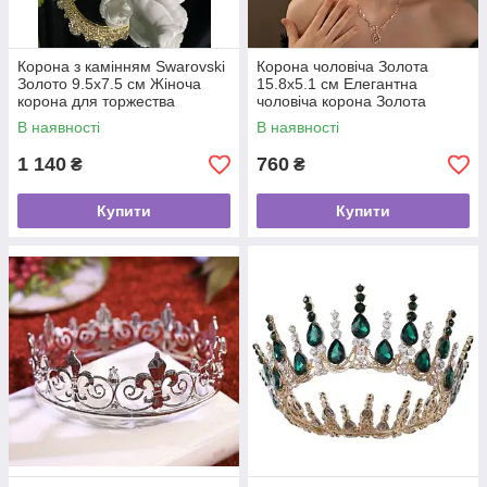
Корона з камінням Swarovski
Корона чоловіча Золота
Золото 9.5х7.5 см Жіноча
15.8х5.1 см Елегантна
корона для торжества
чоловіча корона Золота
Елегантна золота корона
корона для хлопчика
В наявності
В наявності
1 140
760
₴
₴
Купити
Купити