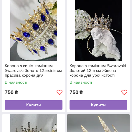
Корона з синім камінням
Корона з камінням Swarovski
Swarovski Золото 12.5х5.5 см
Золотий 12.5 см Жіноча
Красива корона для
корона для урочистості
фотосесії Корона для торта
Декоративна корона
В наявності
В наявності
аксесуар
750
750
₴
₴
Купити
Купити