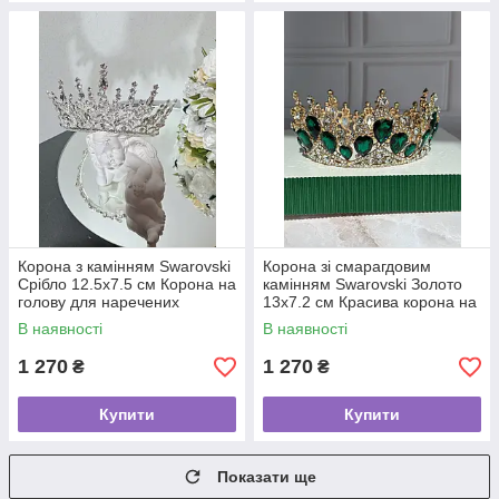
Корона з камінням Swarovski
Корона зі смарагдовим
Срібло 12.5х7.5 см Корона на
камінням Swarovski Золото
голову для наречених
13х7.2 см Красива корона на
Весільна діадема
голову Корона на випускний
В наявності
В наявності
1 270
1 270
₴
₴
Купити
Купити
Показати ще