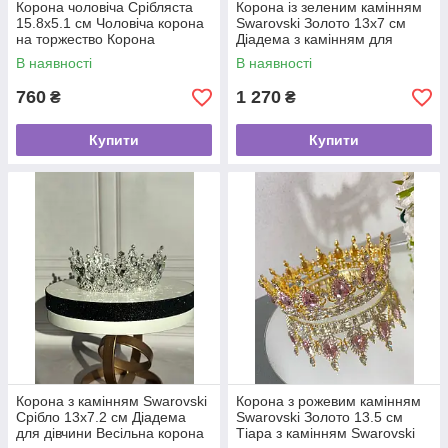
Корона чоловіча Срібляста
Корона із зеленим камінням
15.8х5.1 см Чоловіча корона
Swarovski Золото 13х7 см
на торжество Корона
Діадема з камінням для
карнавальна для хлопчика
торжества
В наявності
В наявності
760
1 270
₴
₴
Купити
Купити
Корона з камінням Swarovski
Корона з рожевим камінням
Срібло 13х7.2 см Діадема
Swarovski Золото 13.5 см
для дівчини Весільна корона
Тіара з камінням Swarovski