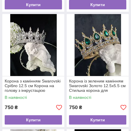
Купити
Купити
Корона з камінням Swarovski
Корона із зеленим камінням
Срібло 12.5 см Корона на
Swarovski Золото 12.5х5.5 см
голову з інкрустацією
Стильна корона для
Весільна тіара для зачіски
нареченої Корона із
В наявності
В наявності
зеленими стразами
750
750
₴
₴
Купити
Купити