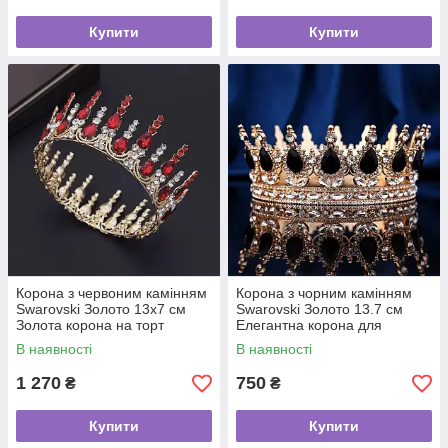
Купити
Купити
Корона з червоним камінням
Корона з чорним камінням
Swarovski Золото 13х7 см
Swarovski Золото 13.7 см
Золота корона на торт
Елегантна корона для
Діадема з червоними
фотосесії Корона з чорними
В наявності
В наявності
стразами
стразами
1 270
750
₴
₴
Купити
Купити