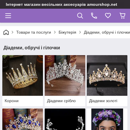
Інтернет магазин весільних аксесуарів amourshop.net
Товари та послуги
Біжутерія
Діадеми, обручі і гілочки
Діадеми, обручі і гілочки
Корони
Діадеми срібло
Діадеми золоті