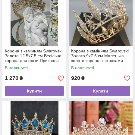
Корона з камінням Swarovski
Корона з камінням Swarovski
Золото 12.5х7.5 см Весільна
Золото 9х7.5 см Маленька
корона для фати Прикраса
золота корона зі стразами
для зачіски
В наявності
В наявності
1 270
920
₴
₴
Купити
Купити