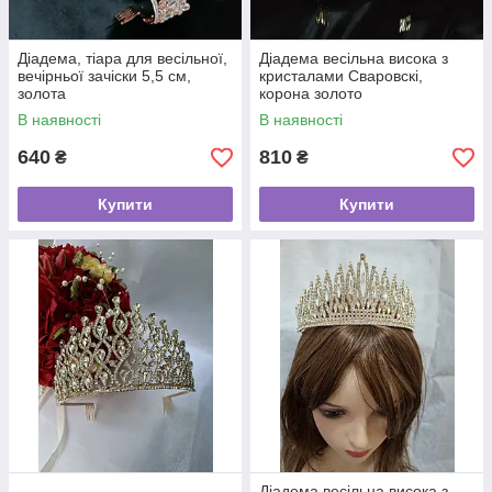
Діадема, тіара для весільної,
Діадема весільна висока з
вечірньої зачіски 5,5 см,
кристалами Сваровскі,
золота
корона золото
В наявності
В наявності
640
810
₴
₴
Купити
Купити
Діадема весільна висока з