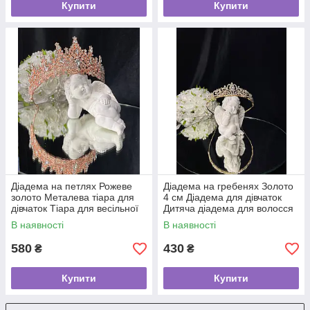
Купити
Купити
Діадема на петлях Рожеве
Діадема на гребенях Золото
золото Металева тіара для
4 см Діадема для дівчаток
дівчаток Тіара для весільної
Дитяча діадема для волосся
зачіски
Тіара для торжества
В наявності
В наявності
580
430
₴
₴
Купити
Купити