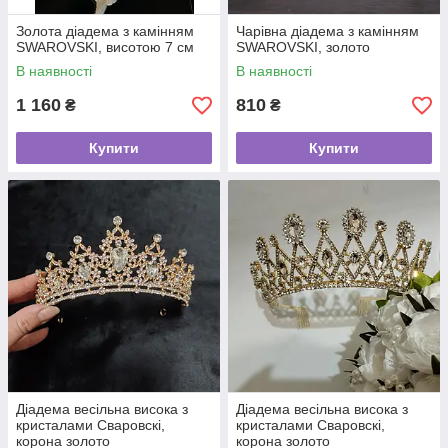
Золота діадема з камінням
Чарівна діадема з камінням
SWAROVSKI, висотою 7 см
SWAROVSKI, золото
В наявності
В наявності
1 160
810
₴
₴
Купити
Купити
Діадема весільна висока з
Діадема весільна висока з
кристалами Сваровскі,
кристалами Сваровскі,
корона золото
корона золото