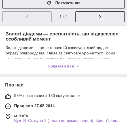
Показати ще
1
/ 2
Золоті діадеми — елегантність, що підкреслює
особливий момент
Золоті діадеми — це витончений аксесуар, який додає
образу благородства, сяйва та святкової урочистості. Вони
створюють ефект королівської прикраси, підкреслюючи
індивідуальність та роблячи будь-який образ по-справжньому
Показати все
особливим.
У цій категорії представлені
золоті діадеми для жінок і
дівчат
, які ідеально підходять для святкових подій,
Про нас
фотосесій, весіль, днів народження, випускних та тематичних
вечірок. Завдяки витонченому золотому кольору та
98% позитивних з 150 відгуків за рік
декоративним елементам — камінню, кристалам або
перламутровим деталям — діадеми красиво переливаються
Працює з 27.05.2014
на світлі та гармонійно поєднуються з різними стилями одягу.
м. Київ
Переваги золотих діадем:
Вул. В. Скакуна 3 (тільки по домовленості), Київ, Україна
Розкішний вигляд
— золотий колір додає образу