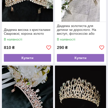
Діадема золотиста для
Діадема висока з кристалами
дитини чи дорослого. На
Сваровскі, корона золото
виступ, фотосессію або
весілля
В наявності
В наявності
810
290
₴
₴
Купити
Купити