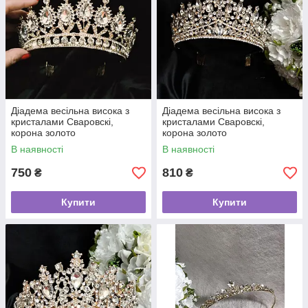
Діадема весільна висока з
Діадема весільна висока з
кристалами Сваровскі,
кристалами Сваровскі,
корона золото
корона золото
В наявності
В наявності
750
810
₴
₴
Купити
Купити