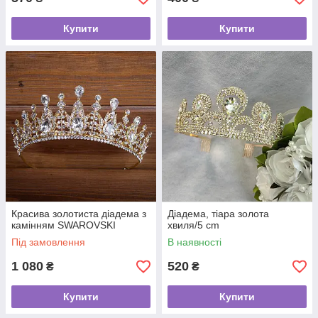
Купити
Купити
Красива золотиста діадема з
Діадема, тіара золота
камінням SWAROVSKI
хвиля/5 cm
Під замовлення
В наявності
1 080
520
₴
₴
Купити
Купити