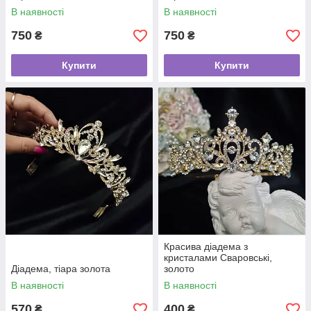
В наявності
В наявності
750
750
₴
₴
Купити
Купити
Красива діадема з
кристалами Сваровські,
Діадема, тіара золота
золото
В наявності
В наявності
570
400
₴
₴