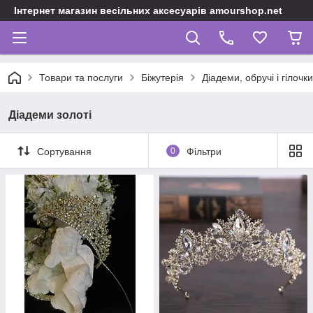
Інтернет магазин весільних аксесуарів amourshop.net
Товари та послуги
Біжутерія
Діадеми, обручі і гілочки
Діадеми золоті
Сортування
0
Фільтри