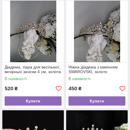
Діадема, тіара для весільної,
Ніжна діадема з камінням
вечірньої зачіски 4 см, золота
SWAROVSKI, золото
В наявності
В наявності
520
450
₴
₴
Купити
Купити