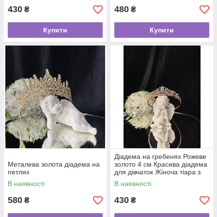
430
480
₴
₴
Купити
Купити
Діадема на гребенях Рожеве
Металева золота діадема на
золото 4 см Красива діадема
петлях
для дівчаток Жіноча тіара з
камінням
В наявності
В наявності
580
430
₴
₴