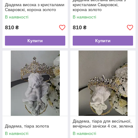
Діадема висока з кристалами
кристалами Сваровскі,
Сваровскі, корона золото
корона золото
В наявності
В наявності
810
810
₴
₴
Купити
Купити
Діадема, тіара для весільної,
Діадема, тіара золота
вечірньої зачіски 4 см, зелена
В наявності
В наявності