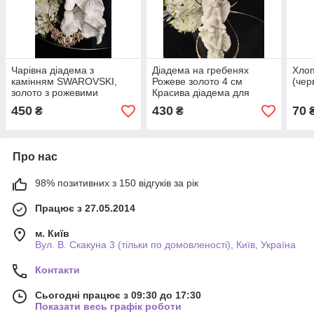
Чарівна діадема з
Діадема на гребенях
Хлоп
камінням SWAROVSKI,
Рожеве золото 4 см
(чер
золото з рожевими
Красива діадема для
стразами висотою 5.5 см
дівчаток Жіноча тіара з
450
430
70
₴
₴
камінням
Про нас
98% позитивних з 150 відгуків за рік
Працює з 27.05.2014
м. Київ
Вул. В. Скакуна 3 (тільки по домовленості), Київ, Україна
Контакти
Сьогодні працює з 09:30 до 17:30
Показати весь графік роботи