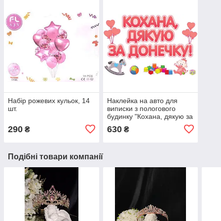
Набір рожевих кульок, 14
Наклейка на авто для
шт.
виписки з пологового
будинку "Кохана, дякую за
донечку!" 40*60 см
290
630
₴
₴
Подібні товари компанії