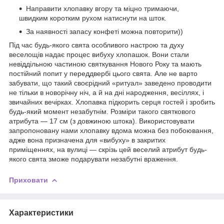
Направити хлопавку вгору та міцно тримаючи,
швидким коротким рухом натиснути на шток.
За наявності запасу конфеті можна повторити))
Під час будь-якого свята особливого настрою та духу
веселощів надає процес вибуху хлопашок. Вони стали
невіддільною частиною святкування Нового Року та мають
постійний попит у переддвербі цього свята. Але не варто
забувати, що такий своєрідний «ритуал» заведено проводити
не тільки в новорічну ніч, а й на дні народження, весіллях, і
звичайних вечірках. Хлопавка підкорить серця гостей і зробить
будь-який момент незабутнім. Розміри такого святкового
атрибута — 17 см (з довжиною штока). Використовувати
запропоновану нами хлопавку вдома можна без побоювання,
адже вона призначена для «вибуху» в закритих
приміщеннях,
на вулиці — скрізь цей веселий атрибут будь-
якого свята зможе подарувати незабутні враження.
Приховати
Характеристики