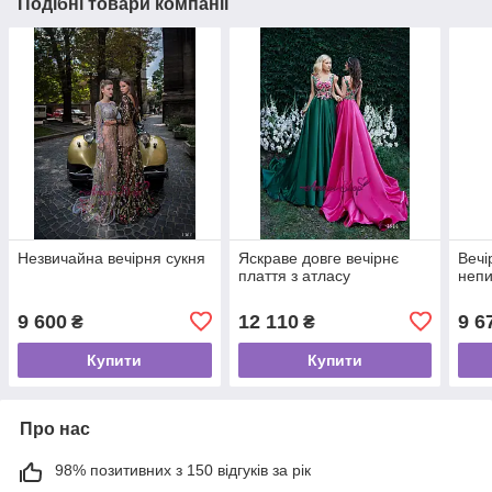
Подібні товари компанії
Незвичайна вечірня сукня
Яскраве довге вечірнє
Вечі
плаття з атласу
неп
9 600
12 110
9 6
₴
₴
Купити
Купити
Про нас
98% позитивних з 150 відгуків за рік