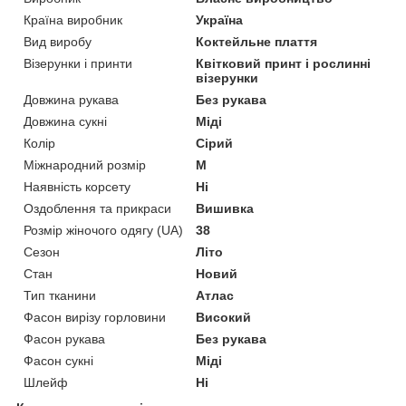
Країна виробник
Україна
Вид виробу
Коктейльне плаття
Візерунки і принти
Квітковий принт і рослинні
візерунки
Довжина рукава
Без рукава
Довжина сукні
Міді
Колір
Сірий
Міжнародний розмір
M
Наявність корсету
Ні
Оздоблення та прикраси
Вишивка
Розмір жіночого одягу (UA)
38
Сезон
Літо
Стан
Новий
Тип тканини
Атлас
Фасон вирізу горловини
Високий
Фасон рукава
Без рукава
Фасон сукні
Міді
Шлейф
Ні