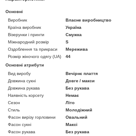
Основні
Виробник
Власне виробництво
Країна виробник
Україна
Візерунки і принти
Смужка
Міжнародний розмір
S
Оздоблення та прикраси
Мережива
Розмір жіночого одягу (UA)
44
Основні атрибути
Вид виробу
Вечірнє плаття
Довжина сукні
Довге / макси
Довжина рукава
Без рукава
Наявність корсету
Немає
Сезон
Літо
Стиль
Молодіжний
Фасон вирізу горловини
Овальний
Фасон сукні
Максі
Фасон рукава
Без рукава