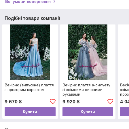
Всі умови повернення
Подібні товари компанії
Вечірнє (випускне) плаття
Вечірнє плаття а-силуету
Весі
з прозорим корсетом
зі знімними пишними
знім
рукавами
проз
9 670
9 920
4 0
₴
₴
Купити
Купити