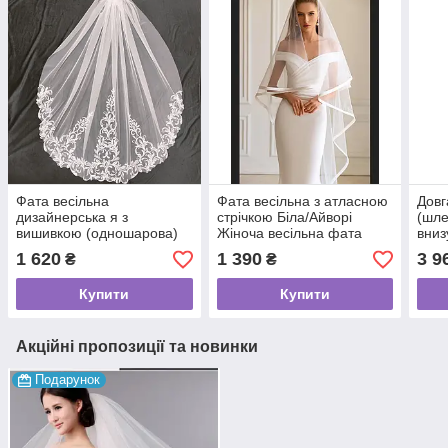
Фата весільна
Фата весільна з атласною
Довг
дизайнерська я з
стрічкою Біла/Айворі
(шле
вишивкою (одношарова)
Жіноча весільна фата
вниз
на гребні 140 см
Довга весільна фата
айво
1 620
1 390
3 9
₴
₴
Купити
Купити
Акційні пропозиції та новинки
Подарунок