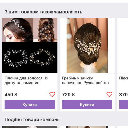
З цим товаром також замовляють
Гілочка для волосся. Із
Гребінь у зачіску
Підс
дроту та намистин
нареченої. Ручна робота
450
720
370
₴
₴
Купити
Купити
Подібні товари компанії