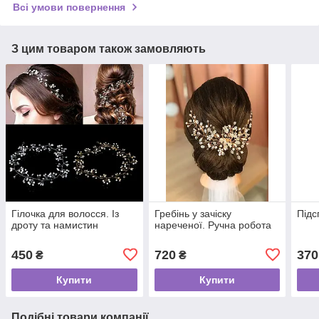
Всі умови повернення
З цим товаром також замовляють
Гілочка для волосся. Із
Гребінь у зачіску
Підс
дроту та намистин
нареченої. Ручна робота
450
720
370
₴
₴
Купити
Купити
Подібні товари компанії