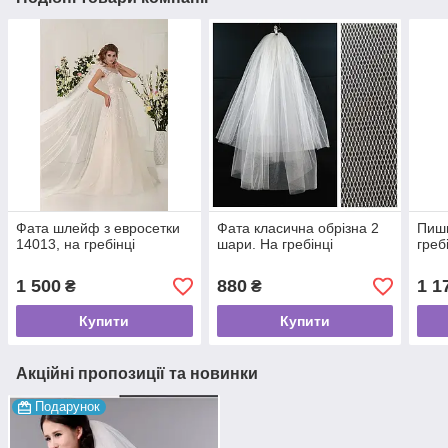
Фата шлейф з евросетки
Фата класична обрізна 2
Пишн
14013, на гребінці
шари. На гребінці
греб
1 500
880
1 1
₴
₴
Купити
Купити
Акційні пропозиції та новинки
Подарунок