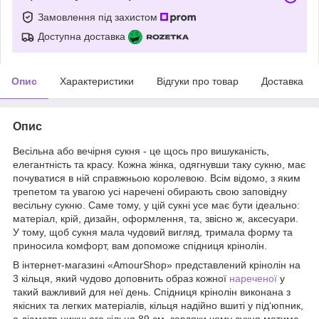
Замовлення під захистом
Доступна доставка
Опис
Характеристики
Відгуки про товар
Доставка
Опис
Весільна або вечірня сукня - це щось про вишуканість,
елегантність та красу. Кожна жінка, одягнувши таку сукню, має
почуватися в ній справжньою королевою. Всім відомо, з яким
трепетом та увагою усі наречені обирають свою заповідну
весільну сукню. Саме тому, у цій сукні усе має бути ідеально:
матеріал, крій, дизайн, оформлення, та, звісно ж, аксесуари.
У тому, щоб сукня мала чудовий вигляд, тримала форму та
приносила комфорт, вам допоможе спідниця крінолін.
В інтернет-магазині «AmourShop» представлений крінолін на
3 кільця, який чудово доповнить образ кожної
нареченої
у
такий важливий для неї день. Спідниця крінолін виконана з
якісних та легких матеріалів, кільця надійно вшиті у під‘юпник,
а діаметр нижнього кільця 89 см, завдяки чому сукня матиме