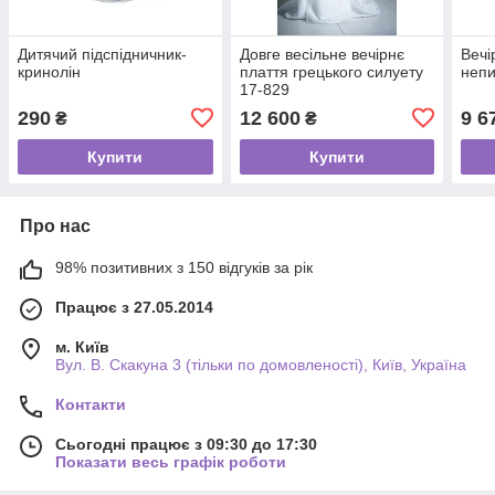
Дитячий підспідничник-
Довге весільне вечірнє
Вечі
кринолін
плаття грецького силуету
неп
17-829
290
12 600
9 6
₴
₴
Купити
Купити
Про нас
98% позитивних з 150 відгуків за рік
Працює з 27.05.2014
м. Київ
Вул. В. Скакуна 3 (тільки по домовленості), Київ, Україна
Контакти
Сьогодні працює з 09:30 до 17:30
Показати весь графік роботи