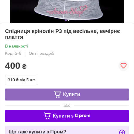
Спідниця крінолін Р3 під весільне, вечірнє
плаття
В наявності
Код: S-6
Опт і роздріб
400
₴
310 ₴
від 5 шт.
Купити
або
Купити з
Що таке купити з Пром?