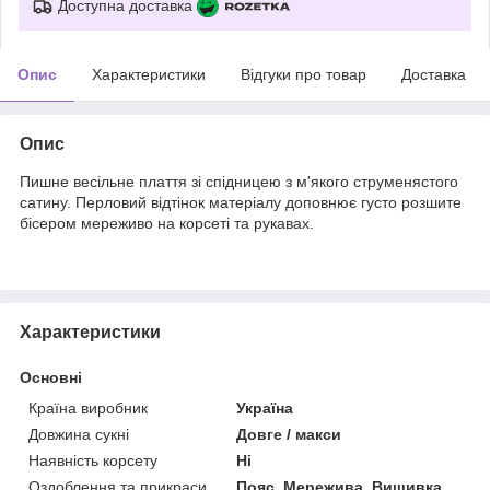
Доступна доставка
Опис
Характеристики
Відгуки про товар
Доставка
Опис
Пишне весільне плаття зі спідницею з м'якого струменястого
сатину. Перловий відтінок матеріалу доповнює густо розшите
бісером мереживо на корсеті та рукавах.
Характеристики
Основні
Країна виробник
Україна
Довжина сукні
Довге / макси
Наявність корсету
Ні
Оздоблення та прикраси
Пояс, Мережива, Вишивка