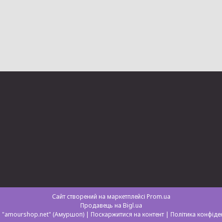
Сайт створений на маркетплейсі
Prom.ua
Продавець на Bigl.ua
Магазин "amourshop.net" (Амуршоп) |
Поскаржитися на контент
|
Політика конфіде