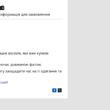
Інформація для замовлення
ішне весілля, яке вже купили
дночас довжиною фатою.
огу заощадити час на її одягання та
ом!!!