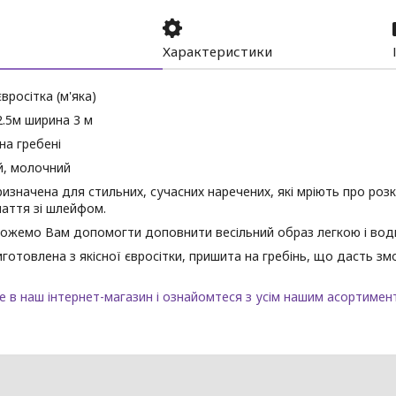
Характеристики
вросітка (м'яка)
.5м ширина 3 м
на гребені
ий, молочний
изначена для стильних, сучасних наречених, які мріють про розк
лаття зі шлейфом.
можемо Вам допомогти доповнити весільний образ легкою і во
готовлена з якісної євросітки, пришита на гребінь, що дасть зм
 в наш інтернет-магазин і ознайомтеся з усім нашим асортимент