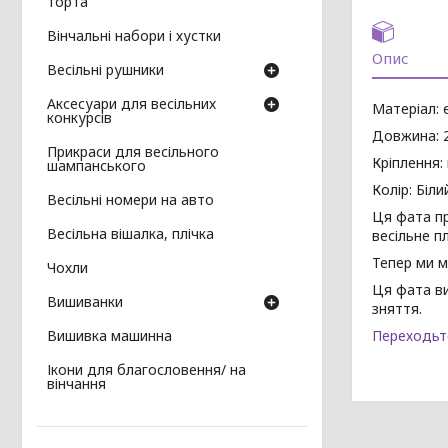
торта
Вінчальні набори і хустки
Опис
Весільні рушники
Аксесуари для весільних
Матеріал: є
конкурсів
Довжина: 2
Прикраси для весільного
Кріплення: 
шампанського
Колір: Біл
Весільні номери на авто
Ця фата пр
Весільна вішалка, плічка
весільне п
Тепер ми 
Чохли
Ця фата ви
Вишиванки
зняття.
Вишивка машинна
Переходьте
Ікони для благословення/ на
вінчання