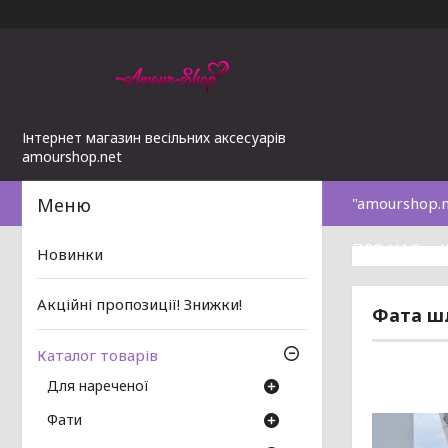
Інтернет магазин весільних аксесуарів
amourshop.net
"amourshop.
ПРО НАС
Новинки
Акційні пропозиції! Знижки!
Фата шл
Каталог товарів
Для нареченої
Фати