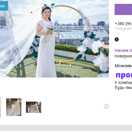
даж
+380 (96
Telegra
поверне
У компан
будь-як