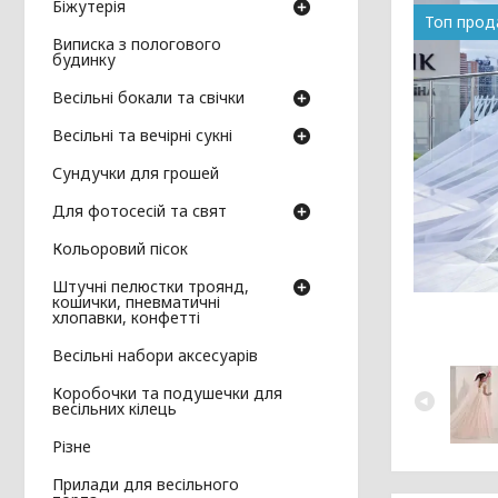
Біжутерія
Топ про
Виписка з пологового
будинку
Весільні бокали та свічки
Весільні та вечірні сукні
Сундучки для грошей
Для фотосесій та свят
Кольоровий пісок
Штучні пелюстки троянд,
кошички, пневматичні
хлопавки, конфетті
Весільні набори аксесуарів
Коробочки та подушечки для
весільних кілець
Різне
Прилади для весільного