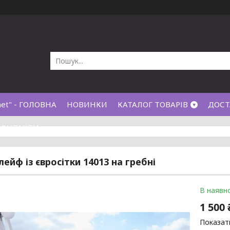
net" - ГОЛОВНА
НОВИНКИ
КАТАЛОГ ТОВАРІВ
ДОСТ
КОНТАКТИ
ейф із євросітки 14013 на гребні
В наявно
1 500 
Показати