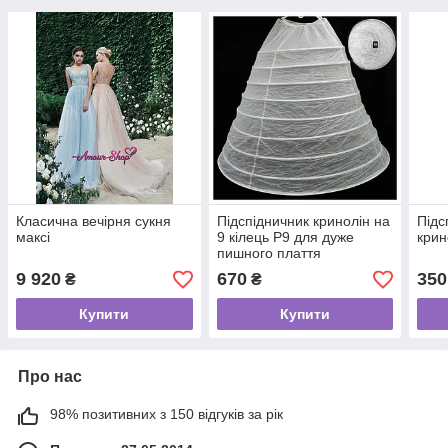
Класична вечірня сукня
Підспідничник кринолін на
Підс
максі
9 кілець Р9 для дуже
крин
пишного плаття
9 920
670
350
₴
₴
Купити
Купити
Про нас
98% позитивних з 150 відгуків за рік