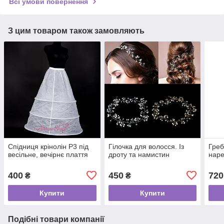
Всі умови повернення
З цим товаром також замовляють
Спідниця крінолін Р3 під
Гілочка для волосся. Із
Греб
весільне, вечірнє плаття
дроту та намистин
наре
400
450
720
₴
₴
Купити
Купити
Подібні товари компанії