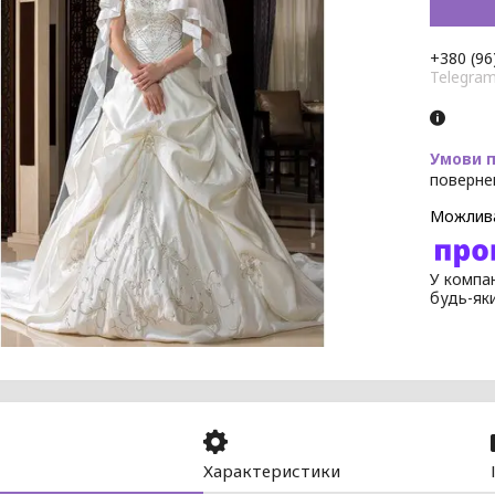
+380 (96
Telegra
поверне
У компан
будь-як
Характеристики