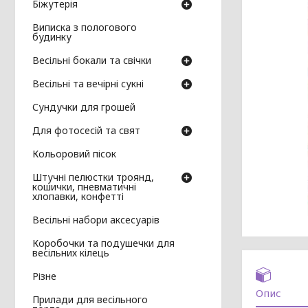
Біжутерія
Виписка з пологового
будинку
Весільні бокали та свічки
Весільні та вечірні сукні
Сундучки для грошей
Для фотосесій та свят
Кольоровий пісок
Штучні пелюстки троянд,
кошички, пневматичні
хлопавки, конфетті
Весільні набори аксесуарів
Коробочки та подушечки для
весільних кілець
Різне
Опис
Прилади для весільного