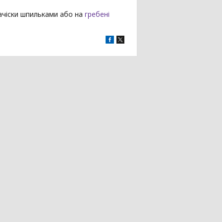
зачіски шпильками або на
гребені