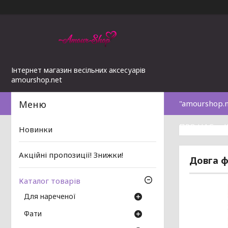
Інтернет магазин весільних аксесуарів
amourshop.net
"amourshop.
ПРО НАС
Новинки
Акційні пропозиції! Знижки!
Довга ф
Каталог товарів
Для нареченої
Фати