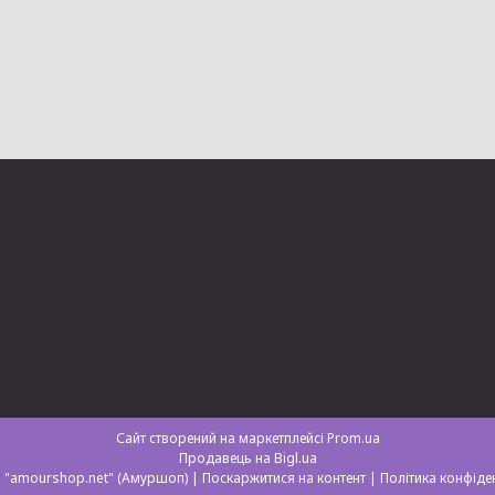
Сайт створений на маркетплейсі
Prom.ua
Продавець на Bigl.ua
Магазин "amourshop.net" (Амуршоп) |
Поскаржитися на контент
|
Політика конфіде