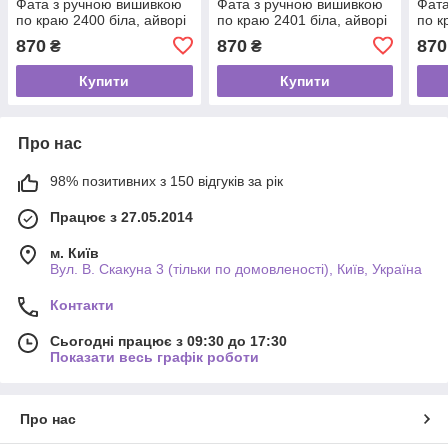
Фата з ручною вишивкою
Фата з ручною вишивкою
Фата
по краю 2400 біла, айворі
по краю 2401 біла, айворі
по к
870
870
870
₴
₴
Купити
Купити
Про нас
98% позитивних з 150 відгуків за рік
Працює з 27.05.2014
м. Київ
Вул. В. Скакуна 3 (тільки по домовленості), Київ, Україна
Контакти
Сьогодні працює з 09:30 до 17:30
Показати весь графік роботи
Про нас