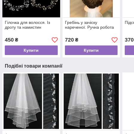
Гілочка для волосся. Із
Гребінь у зачіску
Підс
дроту та намистин
нареченої. Ручна робота
450
720
370
₴
₴
Купити
Купити
Подібні товари компанії