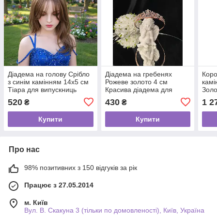
Діадема на голову Срібло
Діадема на гребенях
Коро
з синім камінням 14х5 см
Рожеве золото 4 см
камі
Тіара для випускниць
Красива діадема для
Золо
Красива корона для
дівчаток Жіноча тіара з
коро
520
430
1 2
₴
₴
весільного образу
камінням
на в
Купити
Купити
Про нас
98% позитивних з 150 відгуків за рік
Працює з 27.05.2014
м. Київ
Вул. В. Скакуна 3 (тільки по домовленості), Київ, Україна