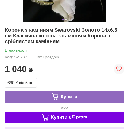
Корона з камінням Swarovski Золото 14х6.5
см Класична корона з камінням Корона зі
сріблястим камінням
В наявності
Код: S-5232
Опт і роздріб
1 040
₴
690 ₴
від 5 шт.
Купити
або
Купити з