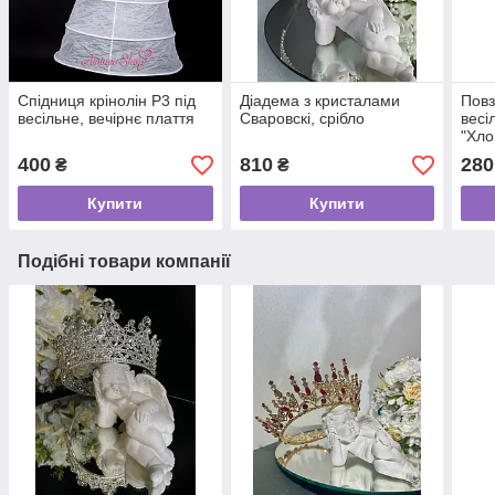
Спідниця крінолін Р3 під
Діадема з кристалами
Повз
весільне, вечірнє плаття
Сваровскі, срібло
весі
"Хло
400
810
280
₴
₴
Купити
Купити
Подібні товари компанії