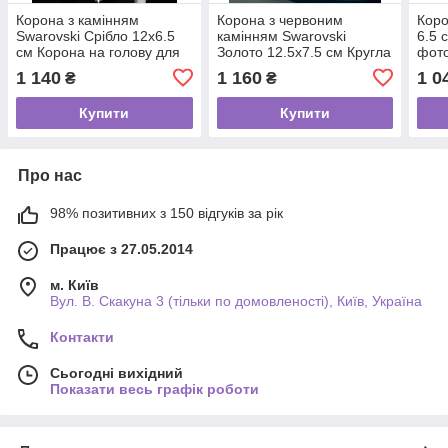
Корона з камінням
Корона з червоним
Коро
Swarovski Срібло 12х6.5
камінням Swarovski
6.5 
см Корона на голову для
Золото 12.5х7.5 см Кругла
фото
випускного Весільна тіара
корона для нареченої
кри
1 140
1 160
1 0
₴
₴
Корона на торт
Прикраса на голову
Купити
Купити
Про нас
98% позитивних з 150 відгуків за рік
Працює з 27.05.2014
м. Київ
Вул. В. Скакуна 3 (тільки по домовленості), Київ, Україна
Контакти
Сьогодні вихідний
Показати весь графік роботи