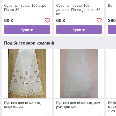
Сувенірні гроші 100 євро.
Сувенірні гроші 100
Венч
Пачка 80 шт.
доларів. Пачка доларів 80
шт.
60
60
380
₴
₴
Купити
Купити
Подібні товари компанії
Рушник для вінчання,
Рушник для вінчання, для
Весі
вінчальний
рук, для ікон
вінч
х 20
весі