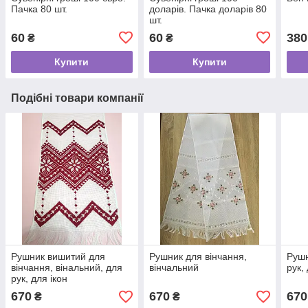
Пачка 80 шт.
доларів. Пачка доларів 80
шт.
60
60
380
₴
₴
Купити
Купити
Подібні товари компанії
Рушник вишитий для
Рушник для вінчання,
Рушн
вінчання, вінальний, для
вінчальний
рук,
рук, для ікон
670
670
670
₴
₴