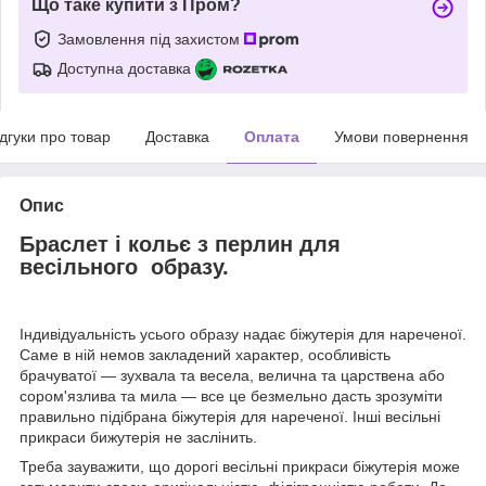
Що таке купити з Пром?
Замовлення під захистом
Доступна доставка
ідгуки про товар
Доставка
Оплата
Умови повернення
Опис
Браслет і кольє з перлин для
весільного образу.
Індивідуальність усього образу надає біжутерія для нареченої.
Саме в ній немов закладений характер, особливість
брачуватої — зухвала та весела, велична та царствена або
сором'язлива та мила — все це безмельно дасть зрозуміти
правильно підібрана біжутерія для нареченої. Інші весільні
прикраси бижутерія не заслінить.
Треба зауважити, що дорогі весільні прикраси біжутерія може