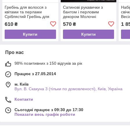
Гребінь для волосся з
Сатинові рукавички з
Набі
квітами та перлами
бантом і перловим
свіч
Сріблястий Гребінь для
декором Молочні
Весі
волосся ручної роботи
Рукавички сатинові для
Весі
610
570
1 8
₴
₴
Прикраса для зачіски
весільного образу
підс
Купити
Купити
Про нас
98% позитивних з 150 відгуків за рік
Працює з 27.05.2014
м. Київ
Вул. В. Скакуна 3 (тільки по домовленості), Київ, Україна
Контакти
Сьогодні працює з 09:30 до 17:30
Показати весь графік роботи