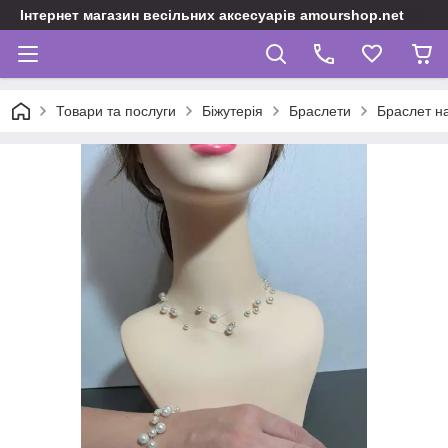
Інтернет магазин весільних аксесуарів amourshop.net
Товари та послуги
Біжутерія
Браслети
Браслет на