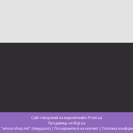
Сайт створений на маркетплейсі
Prom.ua
Продавець на Bigl.ua
Магазин "amourshop.net" (Амуршоп) |
Поскаржитися на контент
|
Політика конфіде