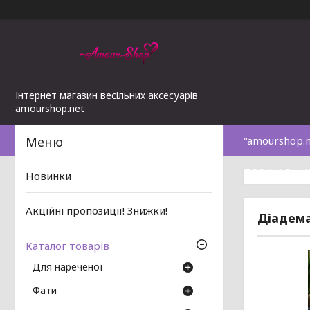
Інтернет магазин весільних аксесуарів
amourshop.net
"amourshop.
ПРО НАС
Новинки
Акційні пропозиції! Знижки!
Діадема
Каталог товарів
Для нареченої
Фати