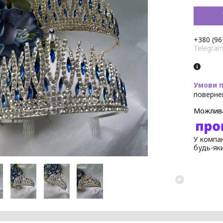
+380 (96
Telegra
поверне
У компан
будь-як