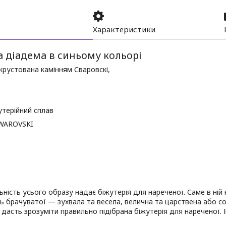
Характеристики
а діадема в синьому кольорі
крустована камінням Сваровскі,
утерійний сплав
SWAROVSKI
ьність усього образу надає біжутерія для нареченої. Саме в ній
ь брачуватої — зухвала та весела, велична та царствена або с
дасть зрозуміти правильно підібрана біжутерія для нареченої. І