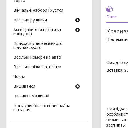
торта
Вінчальні набори і хустки
Опис
Весільні рушники
Аксесуари для весільних
Красив
конкурсів
Діадема ін
Прикраси для весільного
шампанського
Весільні номери на авто
Склад: біж
Весільна вішалка, плічка
Вставка: 
Чохли
Вишиванки
Вишивка машинна
Ікони для благословення/ на
Індивідуал
вінчання
особливіст
безмельно 
заслінить.