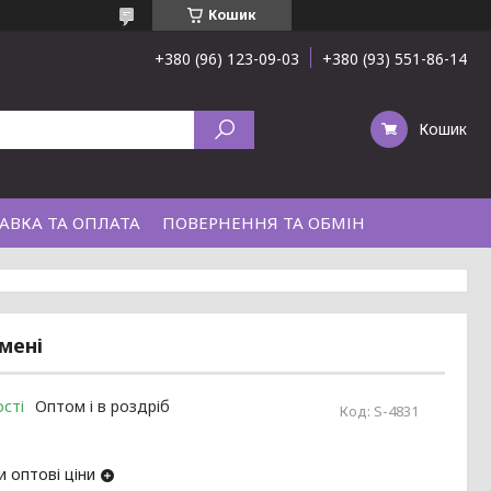
Кошик
+380 (96) 123-09-03
+380 (93) 551-86-14
Кошик
АВКА ТА ОПЛАТА
ПОВЕРНЕННЯ ТА ОБМІН
амені
сті
Оптом і в роздріб
Код:
S-4831
 оптові ціни