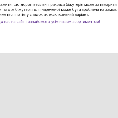
ажити, що дорогі весільні прикраси біжутерія може затьмарити 
 того ж біжутерія для нареченої може бути зроблена на замовл
меться потім у спадок як ексклюзивний варіант.
о нас на сайт і ознайомся з усім нашим асортиментом!