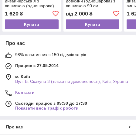
дизайнерська я з
довжини (одношарова) з
диза
вишивкою (одношарова)
вишивкою 90 см
виш
на гребні 140 см
на г
1 620
2 000
1 6
₴
від
₴
Купити
Купити
Про нас
98% позитивних з 150 відгуків за рік
Працює з 27.05.2014
м. Київ
Вул. В. Скакуна 3 (тільки по домовленості), Київ, Україна
Контакти
Сьогодні працює з 09:30 до 17:30
Показати весь графік роботи
Про нас