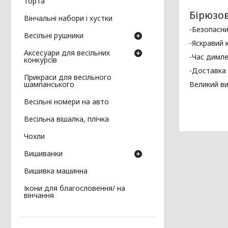
торта
Бірюзов
Вінчальні набори і хустки
-Безопасн
Весільні рушники
-Яскравий 
Аксесуари для весільних
-Час димле
конкурсів
-Доставка 
Прикраси для весільного
шампанського
Великий ви
Весільні номери на авто
Весільна вішалка, плічка
Чохли
Вишиванки
Вишивка машинна
Ікони для благословення/ на
вінчання