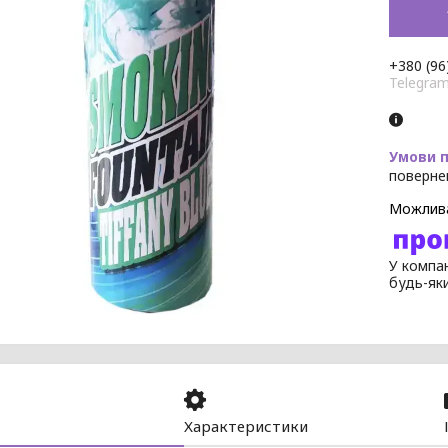
+380 (96
Telegra
поверне
У компан
будь-як
Характеристики