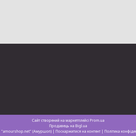
Сайт створений на маркетплейсі
Prom.ua
Продавець на Bigl.ua
Магазин "amourshop.net" (Амуршоп) |
Поскаржитися на контент
|
Політика конфіде