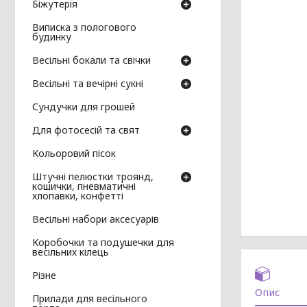
Біжутерія
Виписка з пологового
будинку
Весільні бокали та свічки
Весільні та вечірні сукні
Сундучки для грошей
Для фотосесій та свят
Кольоровий пісок
Штучні пелюстки троянд,
кошички, пневматичні
хлопавки, конфетті
Весільні набори аксесуарів
Коробочки та подушечки для
весільних кілець
Різне
Опис
Прилади для весільного