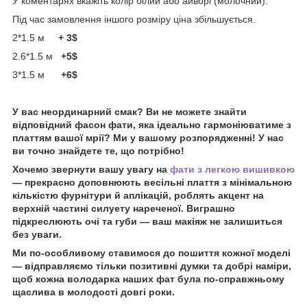
У коментарях вкажіть колір білий або айворі (молочний).
Під час замовлення іншого розміру ціна збільшується.
2*1.5 м
+ 3$
2.6*1.5 м
+5$
3*1.5 м
+6$
У вас неординарний смак? Ви не можете знайти
відповідний фасон фати, яка ідеально гармоніюватиме з
платтям вашої мрії? Ми у вашому розпорядженні! У нас
ви точно знайдете те, що потрібно!
Хочемо звернути вашу увагу на
фати з легкою вишивкою
— прекрасно доповнюють весільні плаття з мінімальною
кількістю фурнітури й аплікацій, роблять акцент на
верхній частині силуету нареченої. Виграшно
підкреслюють очі та губи — ваш макіяж не залишиться
без уваги.
Ми по-особливому ставимося до пошиття кожної моделі
— відправляємо тільки позитивні думки та добрі наміри,
щоб кожна володарка наших фат була по-справжньому
щаслива в молодості довгі роки.