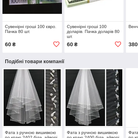
Сувенірні гроші 100 євро.
Сувенірні гроші 100
Венч
Пачка 80 шт.
доларів. Пачка доларів 80
шт.
60
60
380
₴
₴
Подібні товари компанії
Фата з ручною вишивкою
Фата з ручною вишивкою
Фата
по краю 2402 біла, айворі
по краю 2400 біла, айворі
по к