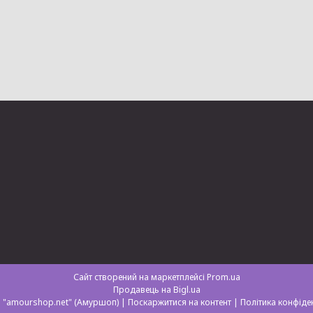
Сайт створений на маркетплейсі
Prom.ua
Продавець на Bigl.ua
Магазин "amourshop.net" (Амуршоп) |
Поскаржитися на контент
|
Політика конфіде