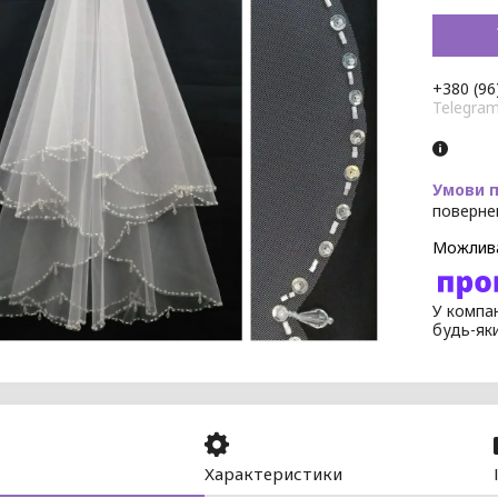
+380 (96
Telegra
поверне
У компан
будь-як
Характеристики