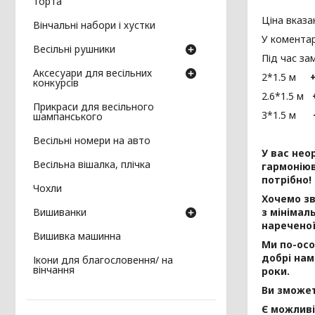
торта
Ціна вказан
Вінчальні набори і хустки
У коментар
Весільні рушники
Під час за
Аксесуари для весільних
2*1.5 м
конкурсів
2.6*1.5 м
Прикраси для весільного
3*1.5 м
+
шампанського
Весільні номери на авто
У вас нео
Весільна вішалка, плічка
гармоніюв
потрібно!
Чохли
Хочемо з
Вишиванки
з мінімал
нареченої
Вишивка машинна
Ми по-осо
добрі нам
Ікони для благословення/ на
вінчання
роки.
Ви зможет
Є можливі