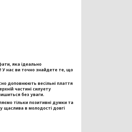
фати, яка ідеально
 У нас ви точно знайдете те, що
но доповнюють весільні плаття
ерхній частині силуету
лишиться без уваги.
яємо тільки позитивні думки та
у щаслива в молодості довгі