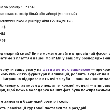
а за розмір 1.5*1.5м.
ях вкажіть колір білий або айворі (молочний).
мовлення іншого розміру ціна збільшується.
+ 3$
+5$
6$
рдинарний смак? Ви не можете знайти відповідний фасон 
атиме з платтям вашої мрії? Ми у вашому розпорядженні!
вернути вашу увагу на
фати з легкою вишивкою
— прекрас
ьною кількістю фурнітури й аплікацій, роблять акцент на в
. Виграшно підкреслюють очі та губи — ваш макіяж не за
бливому ставимося до пошиття кожної моделі — відправл
іри, щоб кожна володарка наших фат була по-справжньом
е замовити будь-який розмір і колір.
сть реалізації гуртової поставки та в роздріб.