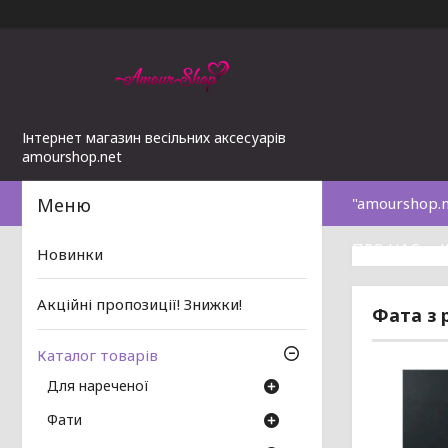
Інтернет магазин весільних аксесуарів
amourshop.net
"amourshop.
ПРО НАС
Новинки
Акційні пропозиції! Знижки!
Фата з 
Каталог товарів
Для нареченої
Фати