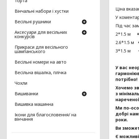
торта
Ціна вказан
Вінчальні набори і хустки
У коментар
Весільні рушники
Під час за
Аксесуари для весільних
2*1.5 м
конкурсів
2.6*1.5 м
Прикраси для весільного
3*1.5 м
+
шампанського
Весільні номери на авто
У вас нео
Весільна вішалка, плічка
гармоніюв
потрібно!
Чохли
Хочемо з
Вишиванки
з мінімал
нареченої
Вишивка машинна
Ми по-осо
добрі нам
Ікони для благословення/ на
вінчання
роки.
Ви зможет
Є можливі