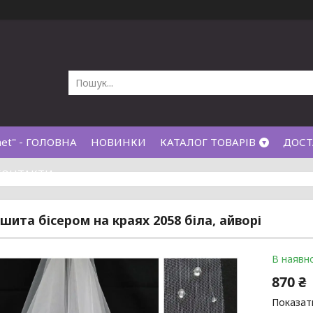
net" - ГОЛОВНА
НОВИНКИ
КАТАЛОГ ТОВАРІВ
ДОСТ
КОНТАКТИ
шита бісером на краях 2058 біла, айворі
В наявно
870 ₴
Показати