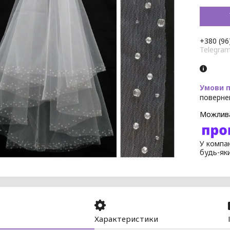
+380 (96
Telegra
поверне
У компан
будь-як
Характеристики