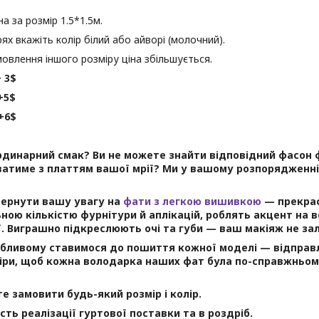
а за розмір 1.5*1.5м.
ях вкажіть колір білий або айворі (молочний).
мовлення іншого розміру ціна збільшується.
+ 3$
+5$
6$
рдинарний смак? Ви не можете знайти відповідний фасон 
атиме з платтям вашої мрії? Ми у вашому розпорядженні!
вернути вашу увагу на
фати з легкою вишивкою
— прекрас
ьною кількістю фурнітури й аплікацій, роблять акцент на в
. Виграшно підкреслюють очі та губи — ваш макіяж не за
бливому ставимося до пошиття кожної моделі — відправл
іри, щоб кожна володарка наших фат була по-справжньом
е замовити будь-який розмір і колір.
сть реалізації гуртової поставки та в роздріб.