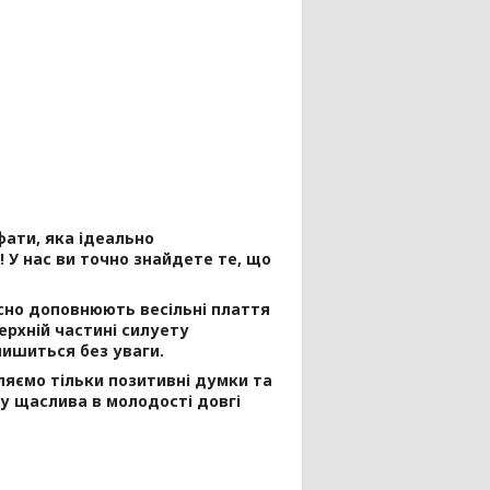
фати, яка ідеально
 У нас ви точно знайдете те, що
но доповнюють весільні плаття
ерхній частині силуету
лишиться без уваги.
яємо тільки позитивні думки та
у щаслива в молодості довгі