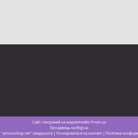
Сайт створений на маркетплейсі
Prom.ua
Продавець на Bigl.ua
Магазин "amourshop.net" (Амуршоп) |
Поскаржитися на контент
|
Політика конфіде