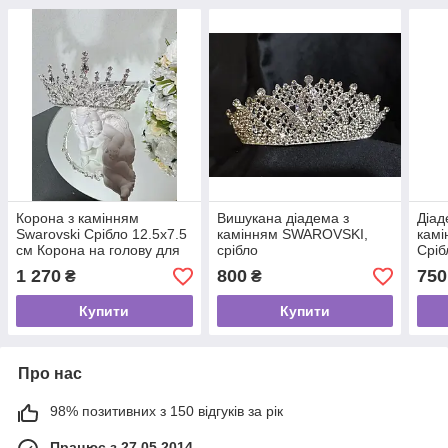
Корона з камінням
Вишукана діадема з
Діад
Swarovski Срібло 12.5х7.5
камінням SWAROVSKI,
камі
см Корона на голову для
срібло
Сріб
наречених Весільна
діад
1 270
800
750
₴
₴
діадема
Купити
Купити
Про нас
98% позитивних з 150 відгуків за рік
Працює з 27.05.2014