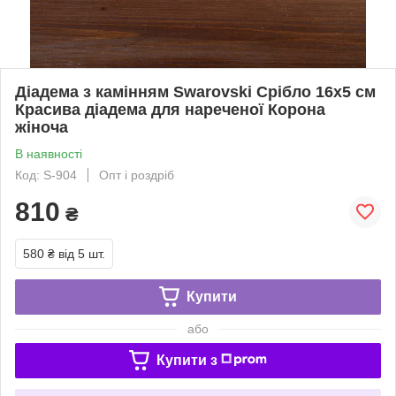
Діадема з камінням Swarovski Срібло 16х5 см
Красива діадема для нареченої Корона
жіноча
В наявності
Код: S-904
Опт і роздріб
810
₴
580 ₴
від 5 шт.
Купити
або
Купити з