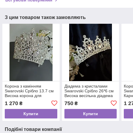
З цим товаром також замовляють
Корона з камінням
Діадема з кристалами
Коро
Swarovski Срібло 13.7 см
Swarovski Срібло 26*6 см
Swar
Висока корона для
Висока весільна діадема
Карн
наречених Елегантна
Тіара принцеси
Стил
1 270
750
1 2
₴
₴
діадема для зачіски
камі
Купити
Купити
Подібні товари компанії