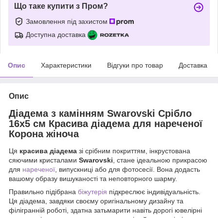
Що таке купити з Пром?
Замовлення під захистом
Доступна доставка
Опис
Характеристики
Відгуки про товар
Доставка
Опис
Діадема з камінням Swarovski Срібло
16х5 см Красива діадема для нареченої
Корона жіноча
Ця
красива діадема
зі срібним покриттям, інкрустована
сяючими кристалами
Swarovski
, стане ідеальною прикрасою
для
нареченої
, випускниці або для фотосесії. Вона додасть
вашому образу вишуканості та неповторного шарму.
Правильно підібрана
біжутерія
підкреслює індивідуальність.
Ця діадема, завдяки своєму оригінальному дизайну та
філігранній роботі, здатна затьмарити навіть дорогі ювелірні