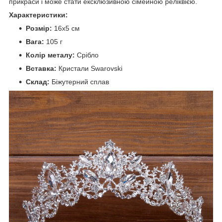
прикраси і може стати ексклюзивною сімейною реліквією.
Характеристики:
Розмір:
16х5 см
Вага:
105 г
Колір металу:
Срібло
Вставка:
Кристали Swarovski
Склад:
Біжутерний сплав