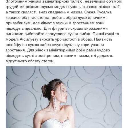
З
потрійним жінкам з мініатюрною талією, невеликим об'ємом
грудей ми рекомендуємо моделі суконь, з чіткою лінією талії,
а також хвилясті, вниз спадаючим низом. Сукня Русалка
красиво облягає стегна, робить образ дуже жіночним і
привабливим, для дівчат з великим зростанням вони
підходять ідеально. Для фігури з яскраво вираженими
вигинами вибирайте спокусливе сукня-рибка. Пишні сукні та
моделі А-силуету вносять урочистості в образ. Наявність
шлейфу на сукню забезпечує візуальну коригування
зростання. Для жінок з мініатюрними розмірами чудово
підходять сукні з повітряним, пишним низом, які додають
відсутнього обсягу стегон.