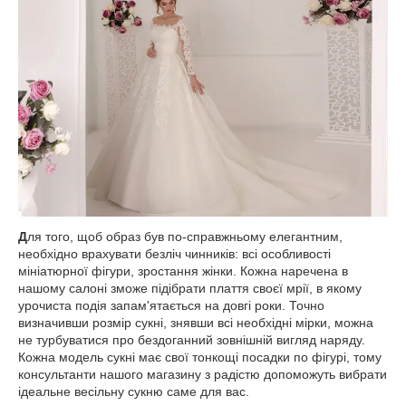
Д
ля того, щоб образ був по-справжньому елегантним,
необхідно врахувати безліч чинників: всі особливості
мініатюрної фігури, зростання жінки. Кожна наречена в
нашому салоні зможе підібрати плаття своєї мрії, в якому
урочиста подія запам'ятається на довгі роки. Точно
визначивши розмір сукні, знявши всі необхідні мірки, можна
не турбуватися про бездоганний зовнішній вигляд наряду.
Кожна модель сукні має свої тонкощі посадки по фігурі, тому
консультанти нашого магазину з радістю допоможуть вибрати
ідеальне весільну сукню саме для вас.