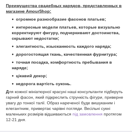
Преимущества свадебных нарядов, представленных в
магазине AmourShop:
огромное разнообразие фасонов платьев;
интересные модели платьев, которые визуально
корректируют фигуру, подчеркивают достоинства,
скрывают недостатки;
элегантность, изысканность каждого наряда;
дорогостоящая ткань, качественная фурнитура;
точная посадка, комфортность пребывания в
наряде;
цікавий декор;
недорога вартість суконь.
Д
ля кожної мініатюрної красуні наші консультанти підберуть
гарний фасон, який підкреслить стрункість фігури, приверне
увагу до тонкої талії. Образ нареченої буде вишуканим і
елегантним, привертає чарівні погляди. Весільні сукні
маленьких розмірів відшиваються
під замовлення
протягом
12-21 дня.