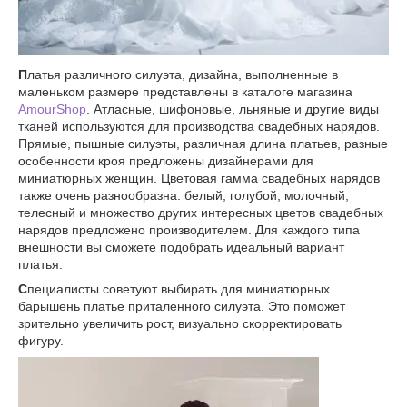
П
латья различного силуэта, дизайна, выполненные в
маленьком размере представлены в каталоге магазина
AmourShop
. Атласные, шифоновые, льняные и другие виды
тканей используются для производства свадебных нарядов.
Прямые, пышные силуэты, различная длина платьев, разные
особенности кроя предложены дизайнерами для
миниатюрных женщин. Цветовая гамма свадебных нарядов
также очень разнообразна: белый, голубой, молочный,
телесный и множество других интересных цветов свадебных
нарядов предложено производителем. Для каждого типа
внешности вы сможете подобрать идеальный вариант
платья.
С
пециалисты советуют выбирать для миниатюрных
барышень платье приталенного силуэта. Это поможет
зрительно увеличить рост, визуально скорректировать
фигуру.