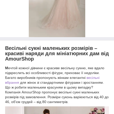
Весільні сукні маленьких розмірів –
красиві наряди для мініатюрних дам від
AmourShop
М
ечтой кожної дівчини є красиве весільну сукню, яке вдало
підкреслить всі особливості фігури, приховає її недоліки.
Багато виробників пропонують жінкам елегантні
весільні
вбрання
для жінок зі стандартними фігурами і зростанням.
Що ж робити маленьким красуням в цьому випадку?
Компанія AmourShop пропонує весільні сукні маленьких
розмірів під замовлення. Розміри суконь варіюються від 40 до
46, об'єм грудей – від 80 сантиметрів.